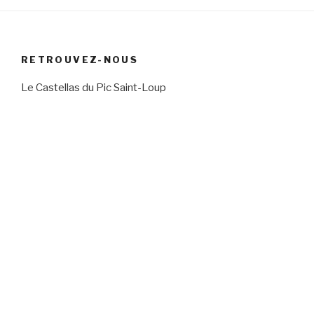
RETROUVEZ-NOUS
Le Castellas du Pic Saint-Loup
Chambre d’hôtes Hérault entre vignes et garrigue
29 chemin Neuf
34270 Saint Mathieu de Tréviers
Coordonnées GPS
Latitude
:
43.76664
Longitude
:
3.85693
Téléphone
06 50 00 81 12
Transport