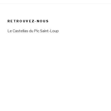
RETROUVEZ-NOUS
Le Castellas du Pic Saint-Loup
Chambre d’hôtes Hérault entre vignes et garrigue
29 chemin Neuf
34270 Saint Mathieu de Tréviers
Coordonnées GPS
Latitude
:
43.76664
Longitude
:
3.85693
Téléphone
06 50 00 81 12
Transport